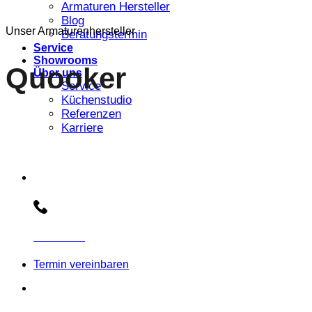
Armaturen Hersteller
Blog
Unser Armaturenhersteller
Beratungstermin
Service
Showrooms
Quooker
Über uns
Service
Küchenstudio
Referenzen
Karriere
Beratungs-Hotline:
030 3030803
Termin vereinbaren