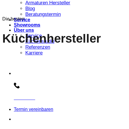
Armaturen Hersteller
Blog
Beratungstermin
Die besten
Service
Showrooms
Über uns
Küchenhersteller
Service
Küchenstudio
Referenzen
Karriere
Beratungs-Hotline:
030 3030803
Termin vereinbaren