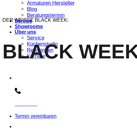
Armaturen Hersteller
Blog
Beratungstermin
DER WEISSE BLACK WEEK:
Service
Showrooms
Über uns
Service
BLACK WEEK
Küchenstudio
Referenzen
Karriere
Beratungs-Hotline:
030 3030803
Termin vereinbaren