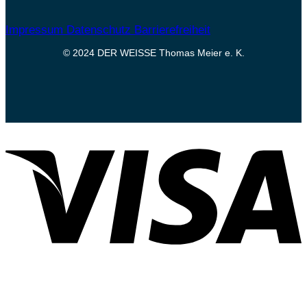
Impressum
Datenschutz
Barrierefreiheit
© 2024 DER WEISSE Thomas Meier e. K.
V
P