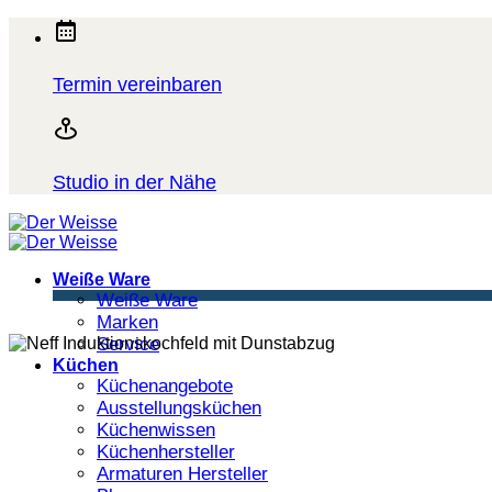
Zum
Inhalt
springen
Termin vereinbaren
Studio in der Nähe
Weiße Ware
Weiße Ware
Marken
Service
Küchen
Küchenangebote
Ausstellungsküchen
Küchenwissen
Küchenhersteller
Armaturen Hersteller