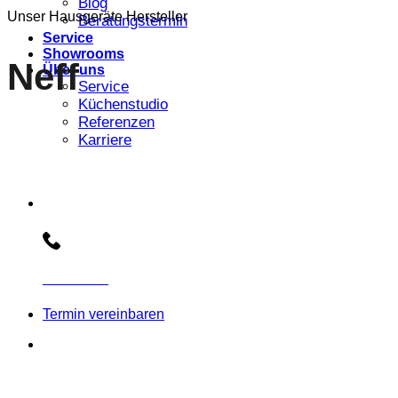
Blog
Unser Hausgeräte Hersteller
Beratungstermin
Service
Showrooms
Neff
Über uns
Service
Küchenstudio
Referenzen
Karriere
Beratungs-Hotline:
030 3030803
Termin vereinbaren