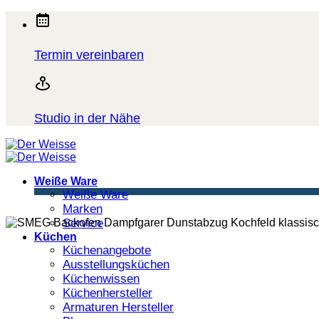
Zum
Inhalt
springen
Termin vereinbaren
Studio in der Nähe
Weiße Ware
Weiße Ware
Marken
Service
Küchen
Küchenangebote
Ausstellungsküchen
Küchenwissen
Küchenhersteller
Armaturen Hersteller