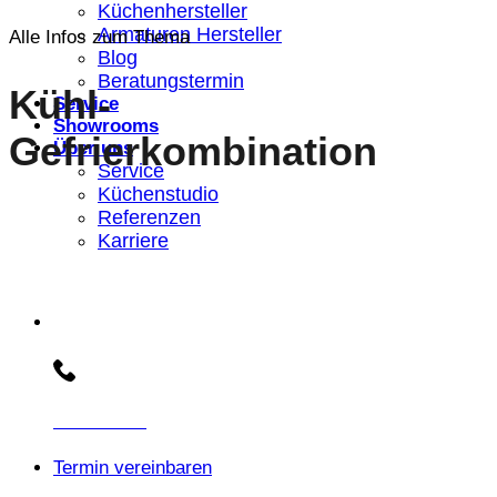
Küchenhersteller
Armaturen Hersteller
Alle Infos zum Thema
Blog
Beratungstermin
Kühl-
Service
Showrooms
Gefrierkombination
Über uns
Service
Küchenstudio
Referenzen
Karriere
Beratungs-Hotline:
030 3030803
Termin vereinbaren