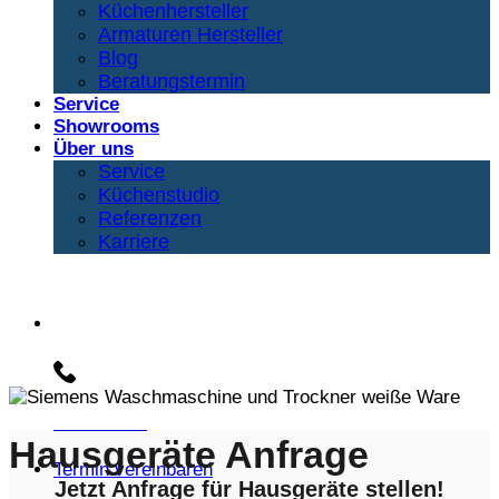
Küchenhersteller
Armaturen Hersteller
Blog
Beratungstermin
Service
Showrooms
Über uns
Service
Küchenstudio
Referenzen
Karriere
Beratungs-Hotline:
030 3030803
Hausgeräte Anfrage
Termin vereinbaren
Jetzt Anfrage für Hausgeräte stellen!