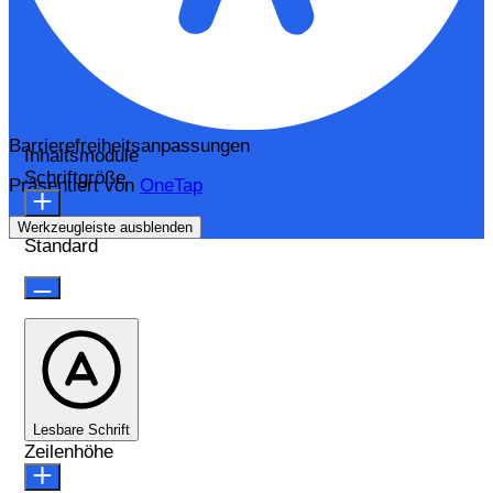
Barrierefreiheitsanpassungen
Inhaltsmodule
Schriftgröße
Präsentiert von
OneTap
Werkzeugleiste ausblenden
Standard
Lesbare Schrift
Zeilenhöhe