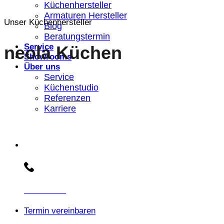
Küchenhersteller
Armaturen Hersteller
Unser Küchenhersteller
Blog
Beratungstermin
Service
neola Küchen
Showrooms
Über uns
Service
Küchenstudio
Referenzen
Karriere
Beratungs-Hotline:
030 3030803
Termin vereinbaren