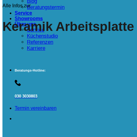
Blog
Alle Infos zur
Beratungstermin
Service
Showrooms
Keramik Arbeitsplatte
Über uns
Service
Küchenstudio
Referenzen
Karriere
Beratungs-Hotline:
030 3030803
Termin vereinbaren