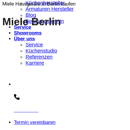
Küchenhersteller
Miele Hausgeräte in Berlin kaufen
Armaturen Hersteller
Blog
Miele Berlin
Beratungstermin
Service
Showrooms
Über uns
Service
Küchenstudio
Referenzen
Karriere
Beratungs-Hotline:
030 3030803
Termin vereinbaren