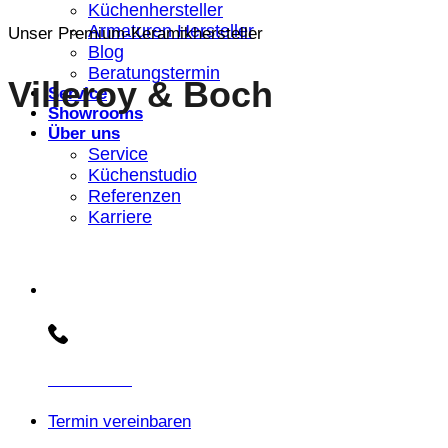
Küchenhersteller
Armaturen Hersteller
Unser Premium-Keramikhersteller
Blog
Beratungstermin
Villeroy & Boch
Service
Showrooms
Über uns
Service
Küchenstudio
Referenzen
Karriere
Beratungs-Hotline:
030 3030803
Termin vereinbaren