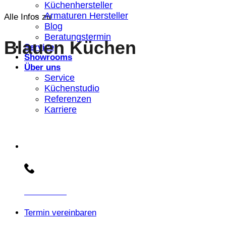
Küchenhersteller
Armaturen Hersteller
Alle Infos zu
Blog
Beratungstermin
Blauen Küchen
Service
Showrooms
Über uns
Service
Küchenstudio
Referenzen
Karriere
Beratungs-Hotline:
030 3030803
Termin vereinbaren