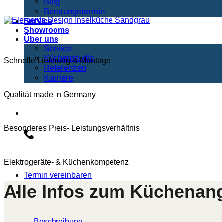
Blog
Beratungstermin
Service
Showrooms
Über uns
Service
Küchenstudio
Schnelle Lieferung & Montage
Referenzen
Karriere
Qualität made in Germany
Beratungs-Hotline:
Besonderes Preis- Leistungsverhältnis
030 3030803
Elektrogeräte- & Küchenkompetenz
Termin vereinbaren
Alle Infos zum Küchenan
Beschreibung