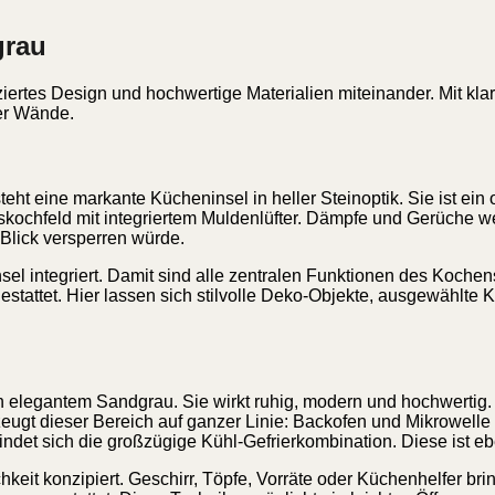
grau
ertes Design und hochwertige Materialien miteinander. Mit kla
ier Wände.
t eine markante Kücheninsel in heller Steinoptik. Sie ist ein 
ionskochfeld mit integriertem Muldenlüfter. Dämpfe und Gerüche 
 Blick versperren würde.
 Insel integriert. Damit sind alle zentralen Funktionen des Koc
estattet. Hier lassen sich stilvolle Deko-Objekte, ausgewählt
n elegantem Sandgrau. Sie wirkt ruhig, modern und hochwertig. 
rzeugt dieser Bereich auf ganzer Linie: Backofen und Mikrowel
det sich die großzügige Kühl-Gefrierkombination. Diese ist eben
hkeit konzipiert. Geschirr, Töpfe, Vorräte oder Küchenhelfer b