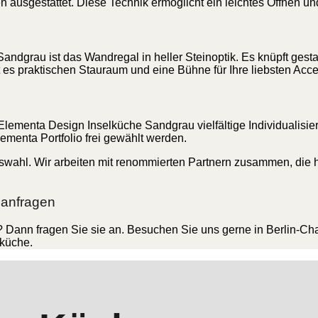
en ausgestattet. Diese Technik ermöglicht ein leichtes Öffnen 
andgrau ist das Wandregal in heller Steinoptik. Es knüpft gest
 es praktischen Stauraum und eine Bühne für Ihre liebsten Acc
lementa Design Inselküche Sandgrau vielfältige Individualisier
enta Portfolio frei gewählt werden.
wahl. Wir arbeiten mit renommierten Partnern zusammen, die ho
 anfragen
Dann fragen Sie sie an. Besuchen Sie uns gerne in Berlin-Charl
küche.