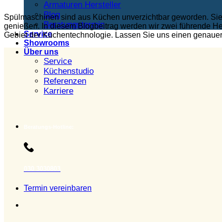
Armaturen Hersteller
Blog
Spülmaschinen sind aus Küchen unverzichtbar geworden. Sie e
Beratungstermin
genießen. In diesem Blogbeitrag werden wir zwei führende He
Service
Gebiet der Küchentechnologie. Lassen Sie uns einen genauer
Showrooms
Über uns
Service
Küchenstudio
Referenzen
Karriere
Beratungs-Hotline:
030 3030803
Termin vereinbaren