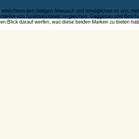
rleichtern den lästigen Abwasch und ermöglichen es uns, mehr 
rsteller von Spülmaschinen vergleichen: Gaggenau und Bosch. B
en Blick darauf werfen, was diese beiden Marken zu bieten ha