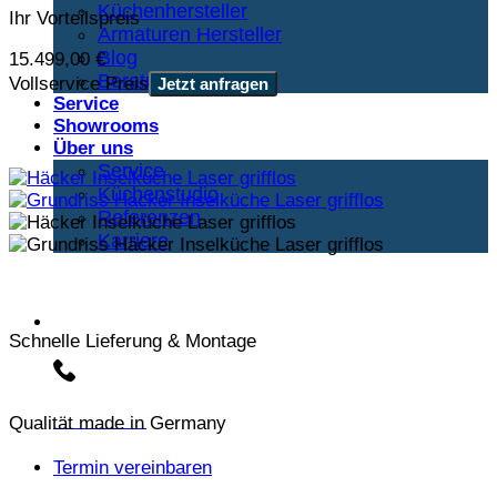
Küchenhersteller
Ihr Vorteilspreis
Armaturen Hersteller
Blog
15.499,00
€
Beratungstermin
Vollservice Preis
Jetzt anfragen
Service
Showrooms
Über uns
Service
Küchenstudio
Referenzen
Karriere
Beratungs-Hotline:
Schnelle Lieferung & Montage
Qualität made in Germany
030 3030803
Termin vereinbaren