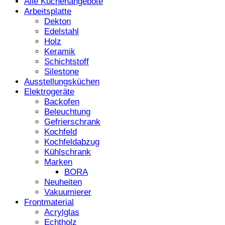
Alle Küchenangebote
Arbeitsplatte
Dekton
Edelstahl
Holz
Keramik
Schichtstoff
Silestone
Ausstellungsküchen
Elektrogeräte
Backofen
Beleuchtung
Gefrierschrank
Kochfeld
Kochfeldabzug
Kühlschrank
Marken
BORA
Neuheiten
Vakuumierer
Frontmaterial
Acrylglas
Echtholz