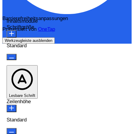
Barrierefreiheitsanpassungen
Inhaltsmodule
Schriftgröße
Präsentiert von
OneTap
Werkzeugleiste ausblenden
Standard
Lesbare Schrift
Zeilenhöhe
Standard