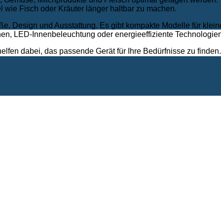
l wie Fisch oder Kräuter länger haltbar zu machen.
öße, Design und Ausstattung. Es gibt kompakte Modelle für klein
onen, LED-Innenbeleuchtung oder energieeffiziente Technologi
elfen dabei, das passende Gerät für Ihre Bedürfnisse zu finden.