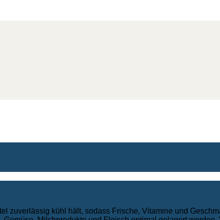
tel zuverlässig kühl hält, sodass Frische, Vitamine und Geschm
, Gemüse, Milchprodukte und Fleisch optimal gelagert werden. V