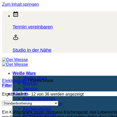
Zum Inhalt springen
Termin vereinbaren
Studio in der Nähe
Weiße Ware
Weiße Ware
Elektrogeräte
/
Kühlschrank
Marken
Filter
Service
Küchen
Ergebnisse 1 – 12 von 36 werden angezeigt
Küchenangebote
Ausstellungsküchen
Küchenwissen
Ein Kühlschrank ist ein zentrales Küchengerät, das Lebensmit
Küchenhersteller
regulieren die Temperatur präzise und sorgen dafür, dass Obst