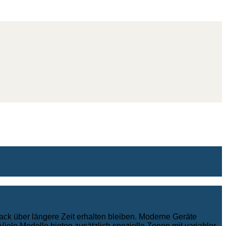
ack über längere Zeit erhalten bleiben. Moderne Geräte
iele Modelle bieten zusätzlich spezielle Zonen mit variabler