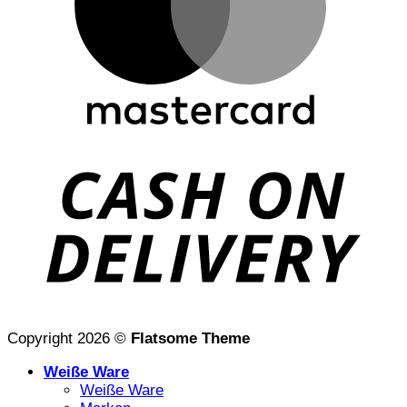
D
Copyright 2026 ©
Flatsome Theme
Weiße Ware
Weiße Ware