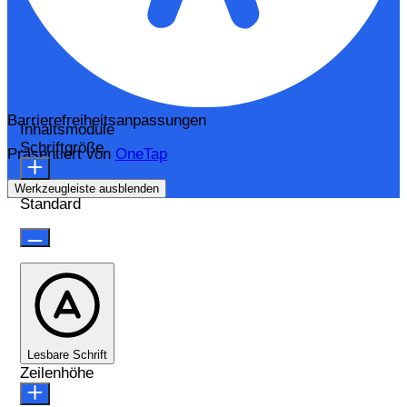
Barrierefreiheitsanpassungen
Inhaltsmodule
Schriftgröße
Präsentiert von
OneTap
Werkzeugleiste ausblenden
Standard
Lesbare Schrift
Zeilenhöhe