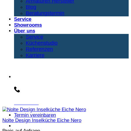
Armaturen Hersteller
Blog
Beratungstermin
Service
Showrooms
Über uns
Service
Küchenstudio
Referenzen
Karriere
Beratungs-Hotline:
030 3030803
Termin vereinbaren
Nolte Design Inselküche Eiche Nero
Preis auf Anfrage