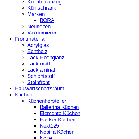
Kochfeldabzug
Kühlschrank
Marken
BORA
Neuheiten
Vakuumierer
Frontmaterial
Acrylglas
Echtholz
Lack Hochglanz
Lack matt
Lacklaminat
Schichtstoff
Steinfront
Hauswirtschaftsraum
Küchen
Küchenhersteller
Ballerina Küchen
Elementa Küchen
Häcker Küchen
Next125
Nobilia Küchen
Nolte