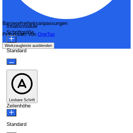
Barrierefreiheitsanpassungen
Inhaltsmodule
Schriftgröße
Präsentiert von
OneTap
Werkzeugleiste ausblenden
Standard
Lesbare Schrift
Zeilenhöhe
Standard