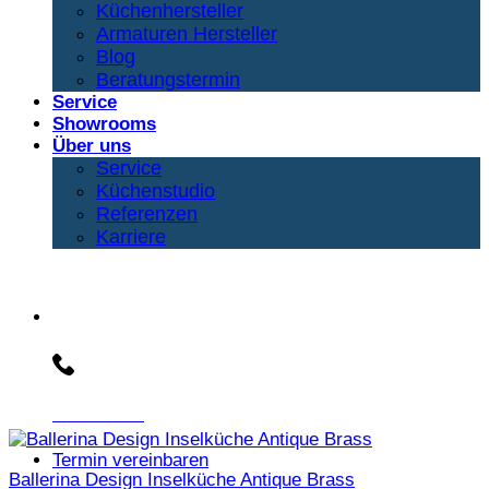
Küchenhersteller
Armaturen Hersteller
Blog
Beratungstermin
Service
Showrooms
Über uns
Service
Küchenstudio
Referenzen
Karriere
Beratungs-Hotline:
030 3030803
Termin vereinbaren
Ballerina Design Inselküche Antique Brass