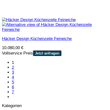
Häcker Design Küchenzeile Feineiche
10.080,00
€
Vollservice Preis
Jetzt anfragen
1
2
3
4
5
6
7
Kategorien