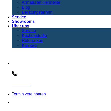
Armaturen Hersteller
Blog
Beratungstermin
Service
Showrooms
Über uns
Service
Küchenstudio
Referenzen
Karriere
Beratungs-Hotline:
030 3030803
Termin vereinbaren