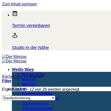
Zum Inhalt springen
Termin vereinbaren
Studio in der Nähe
Weiße Ware
Weiße Ware
Küchenform
/
L-Küchen
Marken
Filter
Service
Küchen
Ergebnisse 1 – 12 von 26 werden angezeigt
Küchenangebote
Ausstellungsküchen
Küchenwissen
Küchenhersteller