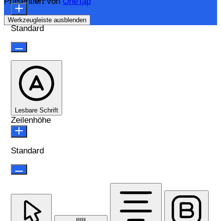
Präsentiert von
OneTap
Werkzeugleiste ausblenden
Standard
Lesbare Schrift
Zeilenhöhe
Standard