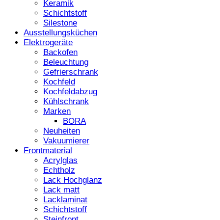
Keramik
Schichtstoff
Silestone
Ausstellungsküchen
Elektrogeräte
Backofen
Beleuchtung
Gefrierschrank
Kochfeld
Kochfeldabzug
Kühlschrank
Marken
BORA
Neuheiten
Vakuumierer
Frontmaterial
Acrylglas
Echtholz
Lack Hochglanz
Lack matt
Lacklaminat
Schichtstoff
Steinfront