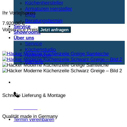
Küchenhersteller
Armaturen Hersteller
Ihr Vorteilspreis
Blog
Beratungstermin
7.920,00
€
Service
Vollservice Preis
Jetzt anfragen
Showrooms
Über uns
Service
Küchenstudio
Referenzen
Karriere
Beratungs-Hotline:
Schnelle Lieferung & Montage
030 3030803
Qualität made in Germany
Termin vereinbaren