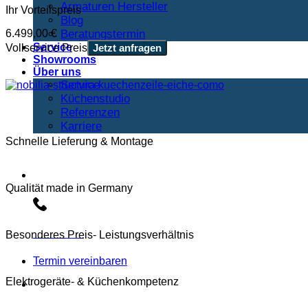
Armaturen Hersteller
Ihr Vorteilspreis
Blog
6.499,00
€
Beratungstermin
Service
Vollservice Preis
Jetzt anfragen
Showrooms
Über uns
Service
Küchenstudio
Referenzen
Karriere
Schnelle Lieferung & Montage
Beratungs-Hotline:
Qualität made in Germany
Besonderes Preis- Leistungsverhältnis
030 3030803
Termin vereinbaren
Elektrogeräte- & Küchenkompetenz