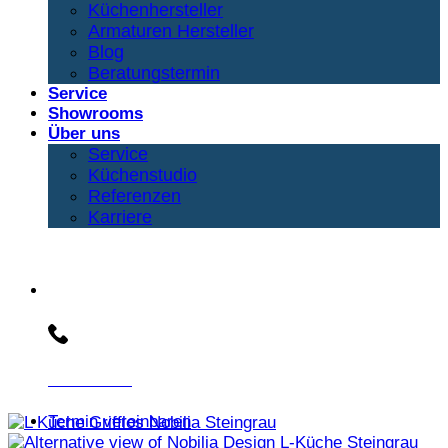
Küchenhersteller
Armaturen Hersteller
Blog
Beratungstermin
Service
Showrooms
Über uns
Service
Küchenstudio
Referenzen
Karriere
Beratungs-Hotline:
030 3030803
Termin vereinbaren