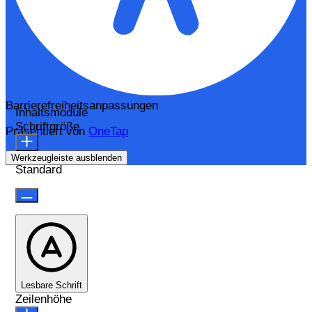
Barrierefreiheitsanpassungen
Inhaltsmodule
Schriftgröße
Präsentiert von
OneTap
Werkzeugleiste ausblenden
Standard
Lesbare Schrift
Zeilenhöhe