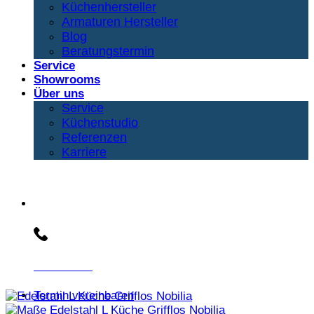
Küchenhersteller
Armaturen Hersteller
Blog
Beratungstermin
Service
Showrooms
Über uns
Service
Küchenstudio
Referenzen
Karriere
Beratungs-Hotline:
030 3030803
Termin vereinbaren