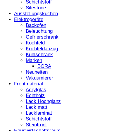
Schichtstoff
Silestone
Ausstellungsküchen
Elektrogeräte
Backofen
Beleuchtung
Gefrierschrank
Kochfeld
Kochfeldabzug
Kühlschrank
Marken
BORA
Neuheiten
Vakuumierer
Frontmaterial
Acrylglas
Echtholz
Lack Hochglanz
Lack matt
Lacklaminat
Schichtstoff
Steinfront
Hauswirtschaftsraum