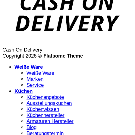
Cash On Delivery
Copyright 2026 ©
Flatsome Theme
Weiße Ware
Weiße Ware
Marken
Service
Küchen
Küchenangebote
Ausstellungsküchen
Küchenwissen
Küchenhersteller
Armaturen Hersteller
Blog
Beratungstermin