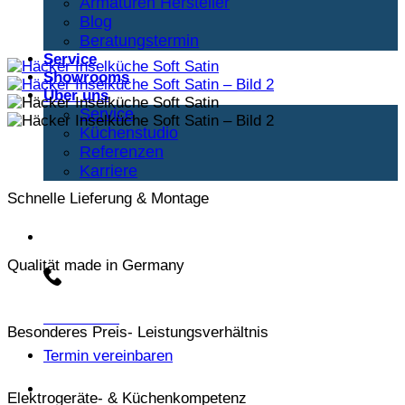
Armaturen Hersteller
Blog
Beratungstermin
Service
Showrooms
Über uns
Service
Küchenstudio
Referenzen
Karriere
Schnelle Lieferung & Montage
Beratungs-Hotline:
Qualität made in Germany
030 3030803
Besonderes Preis- Leistungsverhältnis
Termin vereinbaren
Elektrogeräte- & Küchenkompetenz