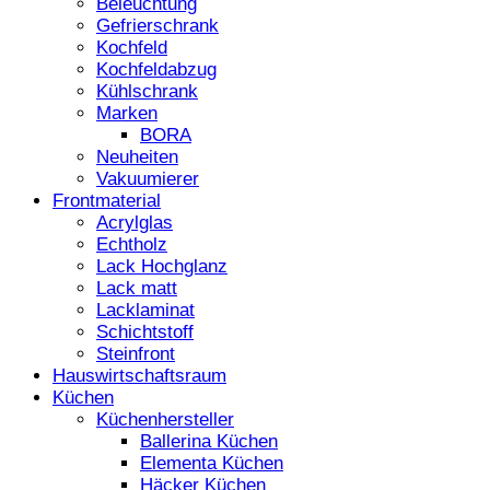
Beleuchtung
Gefrierschrank
Kochfeld
Kochfeldabzug
Kühlschrank
Marken
BORA
Neuheiten
Vakuumierer
Frontmaterial
Acrylglas
Echtholz
Lack Hochglanz
Lack matt
Lacklaminat
Schichtstoff
Steinfront
Hauswirtschaftsraum
Küchen
Küchenhersteller
Ballerina Küchen
Elementa Küchen
Häcker Küchen