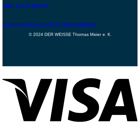
Jetzt Küche planen!
Impressum
Datenschutz
Barrierefreiheit
© 2024 DER WEISSE Thomas Meier e. K.
V
P