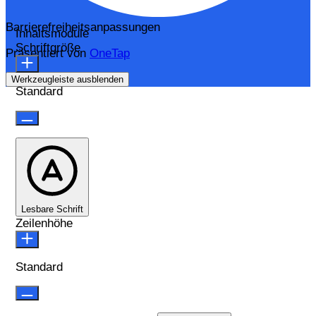
Barrierefreiheitsanpassungen
Inhaltsmodule
Schriftgröße
Präsentiert von
OneTap
Werkzeugleiste ausblenden
Standard
Lesbare Schrift
Zeilenhöhe
Standard