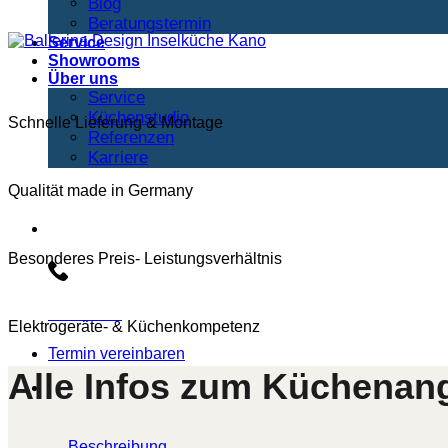
Blog
Beratungstermin
Service
Showrooms
Über uns
Service
Küchenstudio
Schnelle Lieferung & Montage
Referenzen
Karriere
Qualität made in Germany
Beratungs-Hotline:
Besonderes Preis- Leistungsverhältnis
030 3030803
Elektrogeräte- & Küchenkompetenz
Termin vereinbaren
Alle Infos zum Küchenan
Beschreibung