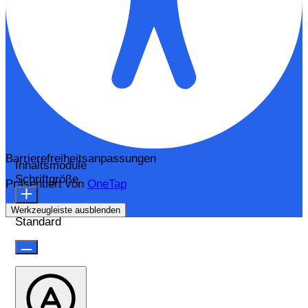
Barrierefreiheitsanpassungen
Inhaltsmodule
Schriftgröße
Präsentiert von
OneTap
Werkzeugleiste ausblenden
Standard