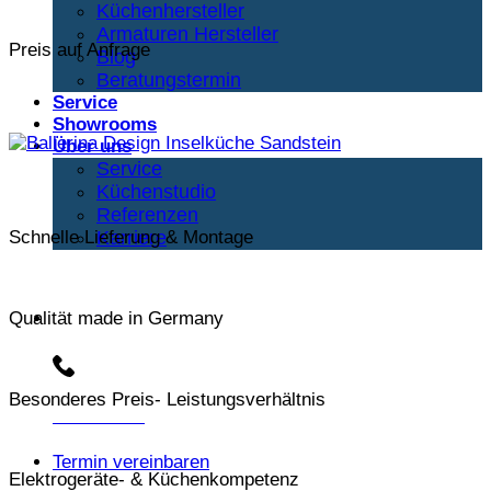
Küchenhersteller
Armaturen Hersteller
Preis auf Anfrage
Blog
Beratungstermin
Service
Showrooms
Über uns
Service
Küchenstudio
Referenzen
Karriere
Schnelle Lieferung & Montage
Qualität made in Germany
Beratungs-Hotline:
Besonderes Preis- Leistungsverhältnis
030 3030803
Termin vereinbaren
Elektrogeräte- & Küchenkompetenz