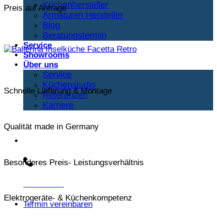
Küchenhersteller
Preis auf Anfrage
Armaturen Hersteller
Blog
Beratungstermin
Service
Showrooms
Über uns
Service
Küchenstudio
Schnelle Lieferung & Montage
Referenzen
Karriere
Qualität made in Germany
Beratungs-Hotline:
Besonderes Preis- Leistungsverhältnis
030 3030803
Elektrogeräte- & Küchenkompetenz
Termin vereinbaren