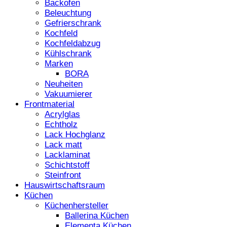
Backofen
Beleuchtung
Gefrierschrank
Kochfeld
Kochfeldabzug
Kühlschrank
Marken
BORA
Neuheiten
Vakuumierer
Frontmaterial
Acrylglas
Echtholz
Lack Hochglanz
Lack matt
Lacklaminat
Schichtstoff
Steinfront
Hauswirtschaftsraum
Küchen
Küchenhersteller
Ballerina Küchen
Elementa Küchen