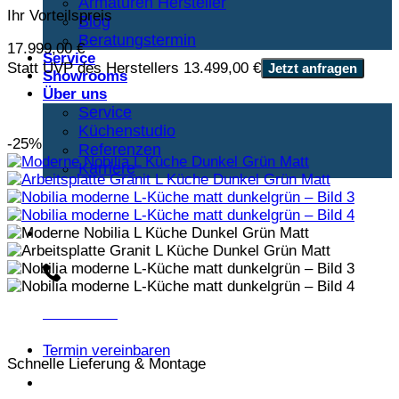
Armaturen Hersteller
Ihr Vorteilspreis
Blog
Beratungstermin
17.999,00
€
Service
Statt UVP des Herstellers 13.499,00 €
Jetzt anfragen
Showrooms
Über uns
Service
Küchenstudio
-25%
Referenzen
Karriere
Beratungs-Hotline:
030 3030803
Termin vereinbaren
Schnelle Lieferung & Montage