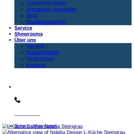
Küchenhersteller
Armaturen Hersteller
Blog
Beratungstermin
Service
Showrooms
Über uns
Service
Küchenstudio
Referenzen
Karriere
Beratungs-Hotline:
030 3030803
Termin vereinbaren