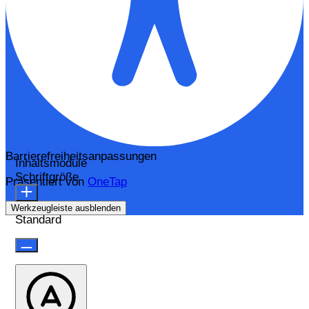
Barrierefreiheitsanpassungen
Inhaltsmodule
Schriftgröße
Präsentiert von
OneTap
Werkzeugleiste ausblenden
Standard