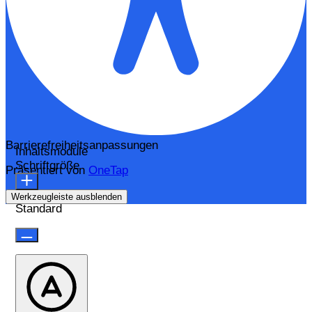
Barrierefreiheitsanpassungen
Inhaltsmodule
Schriftgröße
Präsentiert von
OneTap
Werkzeugleiste ausblenden
Standard