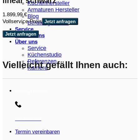
linear schwarz
Küchenhersteller
Armaturen Hersteller
1.899,99
€
Blog
Vollservice Preis
Jetzt anfragen
Beratungstermin
Service
Jetzt anfragen
Showrooms
Über uns
Service
Küchenstudio
Referenzen
Vielleicht gefällt Ihnen auch:
Karriere
Beratungs-Hotline:
030 3030803
Termin vereinbaren