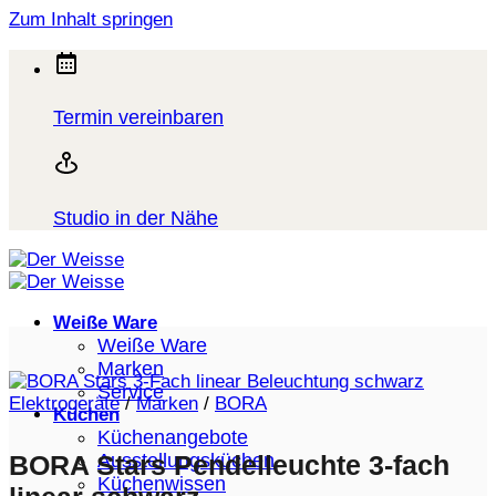
Zum Inhalt springen
Termin vereinbaren
Studio in der Nähe
Weiße Ware
Weiße Ware
Marken
Service
Elektrogeräte
/
Marken
/
BORA
Küchen
Küchenangebote
Ausstellungsküchen
BORA Stars Pendelleuchte 3-fach
Küchenwissen