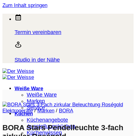
Zum Inhalt springen
Termin vereinbaren
Studio in der Nähe
Weiße Ware
Weiße Ware
Marken
Service
Elektrogeräte
/
Marken
/
BORA
Küchen
Küchenangebote
Ausstellungsküchen
BORA Stars Pendelleuchte 3-fach
Küchenwissen