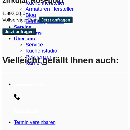
zirkular Roségold
Küchenhersteller
Armaturen Hersteller
1.892,00
€
Blog
Vollservice Preis
Jetzt anfragen
Beratungstermin
Service
Jetzt anfragen
Showrooms
Über uns
Service
Küchenstudio
Referenzen
Vielleicht gefällt Ihnen auch:
Karriere
Beratungs-Hotline:
030 3030803
Termin vereinbaren