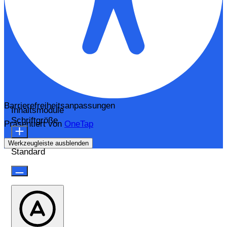
Barrierefreiheitsanpassungen
Inhaltsmodule
Schriftgröße
Präsentiert von
OneTap
Werkzeugleiste ausblenden
Standard