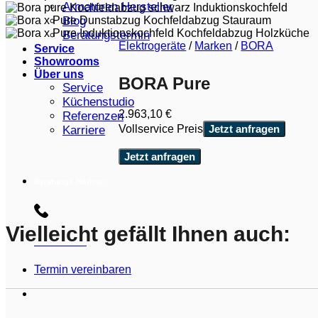
Armaturen Hersteller
Blog
Beratungstermin
Elektrogeräte
/
Marken
/
BORA
Service
Showrooms
Über uns
BORA Pure
Service
Küchenstudio
2.963,10
€
Referenzen
Vollservice Preis
Jetzt anfragen
Karriere
Jetzt anfragen
Beratungs-Hotline:
Vielleicht gefällt Ihnen auch:
030 3030803
Termin vereinbaren