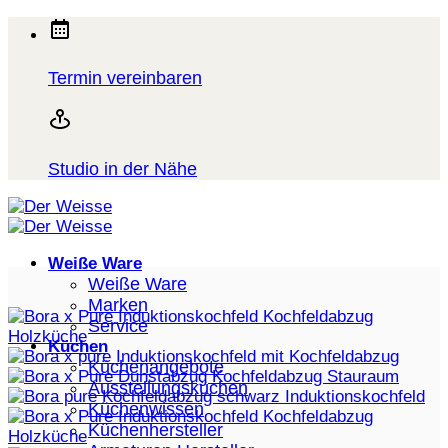
Zum
Inhalt
springen
Termin vereinbaren
Studio in der Nähe
Weiße Ware
Weiße Ware
Marken
Service
Küchen
Küchenangebote
Ausstellungsküchen
Küchenwissen
Küchenhersteller