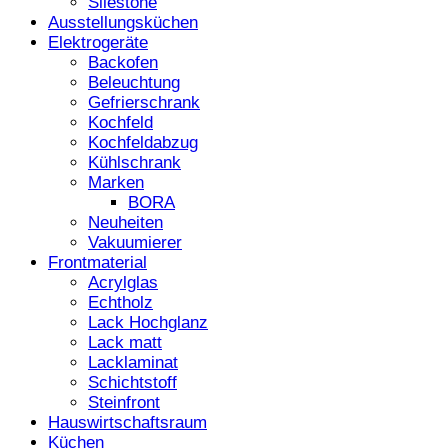
Silestone
Ausstellungsküchen
Elektrogeräte
Backofen
Beleuchtung
Gefrierschrank
Kochfeld
Kochfeldabzug
Kühlschrank
Marken
BORA
Neuheiten
Vakuumierer
Frontmaterial
Acrylglas
Echtholz
Lack Hochglanz
Lack matt
Lacklaminat
Schichtstoff
Steinfront
Hauswirtschaftsraum
Küchen