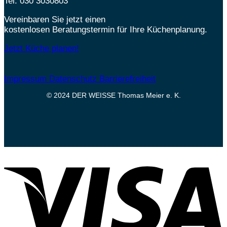
Tel:
030 3030803
Vereinbaren Sie jetzt einen
kostenlosen Beratungstermin für Ihre Küchenplanung.
Jetzt Küche planen!
Impressum
Datenschutz
Barrierefreiheit
© 2024 DER WEISSE Thomas Meier e. K.
V