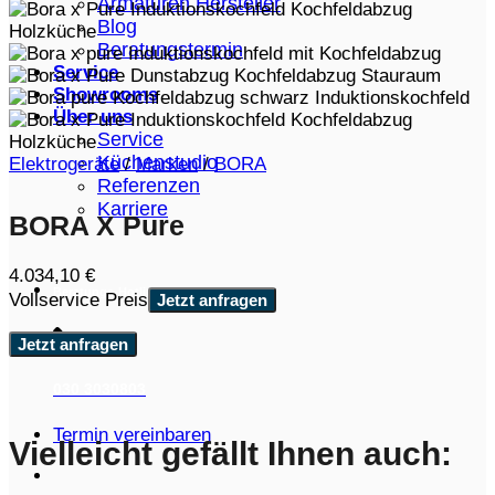
Armaturen Hersteller
Blog
Beratungstermin
Service
Showrooms
Über uns
Service
Küchenstudio
Elektrogeräte
/
Marken
/
BORA
Referenzen
Karriere
BORA X Pure
4.034,10
€
Beratungs-Hotline:
Vollservice Preis
Jetzt anfragen
Jetzt anfragen
030 3030803
Termin vereinbaren
Vielleicht gefällt Ihnen auch: