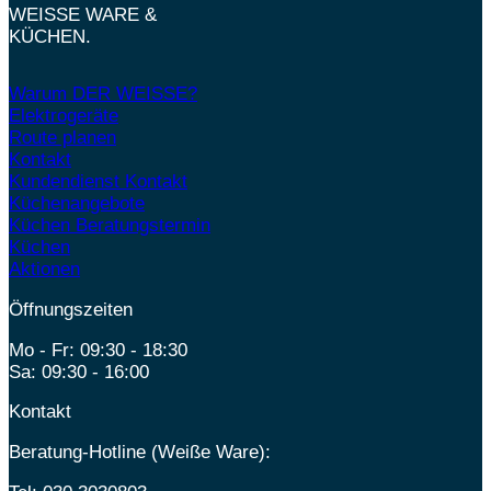
WEISSE WARE &
KÜCHEN.
Warum DER WEISSE?
Elektrogeräte
Route planen
Kontakt
Kundendienst Kontakt
Küchenangebote
Küchen Beratungstermin
Küchen
Aktionen
Öffnungszeiten
Mo - Fr: 09:30 - 18:30
Sa: 09:30 - 16:00
Kontakt
Beratung-Hotline (Weiße Ware):